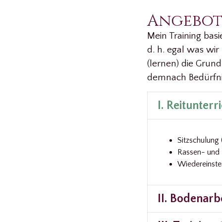
Angebot
Mein Training bas
d. h. egal was wir
(lernen) die Grun
demnach Bedürfnis
I. Reitunterr
Sitzschulung 
Rassen- und 
Wiedereinsteig
II. Bodenarb