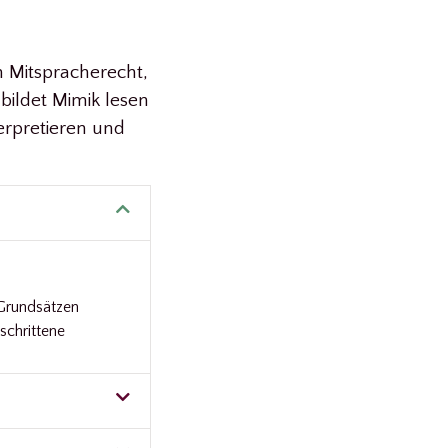
n Mitspracherecht,
bildet Mimik lesen
erpretieren und
 Grundsätzen
eschrittene